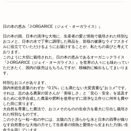
日の本の恵み『J-ORGARICE（ジェイ・オーガライス）』
日の本の国、日本の清浄な大地に、生産者の愛と情熱で栽培された特別な
おコメと、日本の水で丁寧に調理した商品を、皆様の健康なライフスタイ
ルに役立てていただけるようにお届けすることが、私たちの喜びと考えて
おリます。
このように大切に栽培された、日の本の恵みであるオーガニックライス
『J-ORGARICE（ジェイ・オーガライス）』を世界の人々にも味わってい
ただきたく、国内の販売はもちろんですが、積極的に輸出もしてまいりま
す。
特別なおコメがあります。
国内米総生産量のわずか『0.1%』にも満たない大変貴重な"おコメ"です。
それは、志のある農家の皆さんが「美味しさ」と「安心・安全」を追及す
るために化学合成した農薬や肥料を使用せずに清浄な土作りに何年も費や
した田に実ります。
大自然を尊重した農法で、おコメそのものの生命力を最大に引出し栽培さ
れた特別なものです。
この小さな一粒一粒の中には、太陽の力と清らかな水と日本の四季が織り
なす自然豊かな大地の力そして生産者の情熱と愛情から生まれた力強い生
命力を宿しています。