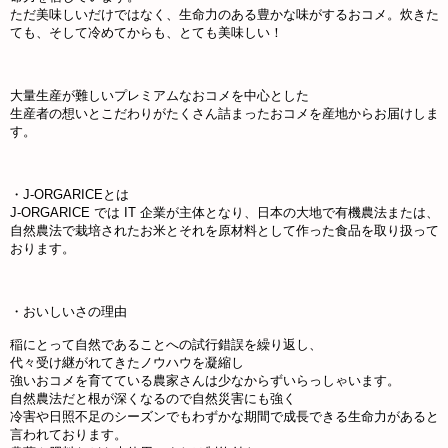
ただ美味しいだけではなく、生命力のある豊かな味がするおコメ。炊きた
ても、そして冷めてからも、とても美味しい！
大量生産が難しいプレミアムなおコメを中心とした
生産者の想いとこだわりがたくさん詰まったおコメを産地からお届けしま
す。
・J-ORGARICEとは
J-ORGARICE では IT 企業が主体となり、日本の大地で有機農法または、
自然農法で栽培されたお米とそれを原材料として作った食品を取り扱って
おります。
・おいしいさの理由
稲にとって自然であることへの試行錯誤を繰り返し、
代々受け継がれてきたノウハウを凝縮し
強いおコメを育てている農家さんは少なからずいらっしゃいます。
自然農法だと根が深くなるので自然災害にも強く
冷害や日照不足のシーズンでもわずかな期間で成長できる生命力があると
言われております。