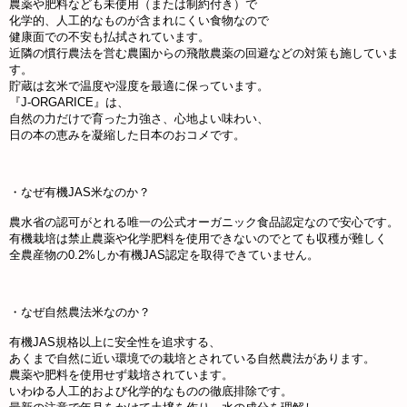
農薬や肥料なども未使用（または制約付き）で
化学的、人工的なものが含まれにくい食物なので
健康面での不安も払拭されています。
近隣の慣行農法を営む農園からの飛散農薬の回避などの対策も施していま
す。
貯蔵は玄米で温度や湿度を最適に保っています。
『J-ORGARICE』は、
自然の力だけで育った力強さ、心地よい味わい、
日の本の恵みを凝縮した日本のおコメです。
・なぜ有機JAS米なのか？
農水省の認可がとれる唯一の公式オーガニック食品認定なので安心です。
有機栽培は禁止農薬や化学肥料を使用できないのでとても収穫が難しく
全農産物の0.2%しか有機JAS認定を取得できていません。
・なぜ自然農法米なのか？
有機JAS規格以上に安全性を追求する、
あくまで自然に近い環境での栽培とされている自然農法があります。
農薬や肥料を使用せず栽培されています。
いわゆる人工的および化学的なものの徹底排除です。