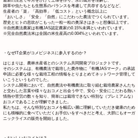
最新の注意で年月をかけて土壌を作り、水の成分を理解し、
雑草や虫たちとも生態系のバランスを考慮して共存するなどなど、
生産者の「楽」「高効率」「低コスト」という概念以上に
「おいしさ」「安全」「自然」にこだわった農法でつくられています。
歴史とヒトの息吹がこもった一粒一粒の奥深さはきっと想像以上です。
※自然農法農家は有機JAS認定農家の0.15%未満といわれています。
※完全自然農法米は全国の米生産高の0.004%といわれています。
・なぜIT企業がコメビジネスに参入するのか？
はじまりは、農林水産省とのシステム共同開発プロジェクトです。
そのシステムは、有機農法で栽培した農作物に『有機JASマーク』の承認
申請に必要な様々な栽培工程の情報をとりまとめてネットワーク管理して
いこうというものでした。
システム開発において、自然農法や有機農法に取り組む栽培農家さんたち
と交わした言葉や様々なおコメと出会う中で、安心・安全にこだわる熱い
情熱や苦労の数々を知り、簡単には栽培できない特別な（プレミアムな）
おコメであることが理解できました。
私たちは、そんな特別なおコメを幅広い層に理解していただき健康のため
にも積極的に食べていただくお手伝いをすべきだと考え、大胆にもオーガ
ニックライスの販売を開始しました。
・おいしいおコメとは？