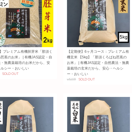
g】プレミアム有機胚芽米「那須く
【定期便】6ヶ月コース：プレミアム有
芭蕉のお米」 | 有機JAS認定・自
機玄米 【5kg】「那須くろばね芭蕉の
法・無農薬栽培のお米だから、安
お米」 | 有機JAS認定・自然農法・無農
ヘルシー・おいしい
薬栽培の玄米だから、安心・ヘルシ
SOLD OUT
ー・おいしい
¥5,031
SOLD OUT