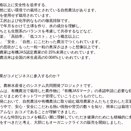
規格以上に安全性を追求する、
然に近い環境での栽培とされている自然農法があります。
を使用せず栽培されています。
工的および化学的なものの徹底排除です。
で年月をかけて土壌を作り、水の成分を理解し、
ちとも生態系のバランスを考慮して共存するなどなど、
楽」「高効率」「低コスト」という概念以上に
」「安全」「自然」にこだわった農法でつくられています。
の息吹がこもった一粒一粒の奥深さはきっと想像以上です。
農家は有機JAS認定農家の0.15%未満といわれています。
農法米は全国の米生産高の0.004%といわれています。
企業がコメビジネスに参入するのか？
、農林水産省とのシステム共同開発プロジェクトです。
ムは、有機農法で栽培した農作物に『有機JASマーク』の承認申請に必要な
とりまとめてネットワーク管理していこうというものでした。
発において、自然農法や有機農法に取り組む栽培農家さんたちと交わした言
う中で、安心・安全にこだわる熱い情熱や苦労の数々を知り、簡単には栽培
アムな）おコメであることが理解できました。
そんな特別なおコメを幅広い層に理解していただき健康のためにも積極的に
をすべきだと考え、大胆にもオーガニックライスの販売を開始しました。