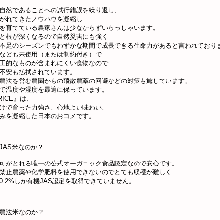
自然であることへの試行錯誤を繰り返し、
がれてきたノウハウを凝縮し
を育てている農家さんは少なからずいらっしゃいます。
と根が深くなるので自然災害にも強く
不足のシーズンでもわずかな期間で成長できる生命力があると言われており
なども未使用（または制約付き）で
工的なものが含まれにくい食物なので
不安も払拭されています。
農法を営む農園からの飛散農薬の回避などの対策も施しています。
で温度や湿度を最適に保っています。
RICE』は、
けで育った力強さ、心地よい味わい、
みを凝縮した日本のおコメです。
JAS米なのか？
可がとれる唯一の公式オーガニック食品認定なので安心です。
禁止農薬や化学肥料を使用できないのでとても収穫が難しく
0.2%しか有機JAS認定を取得できていません。
農法米なのか？