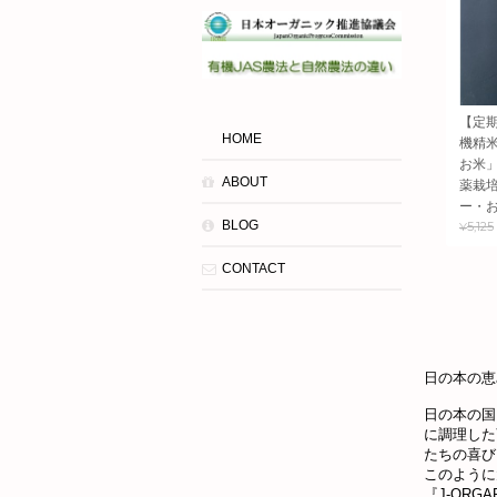
【定
HOME
機精米
お米」
ABOUT
薬栽
ー・
BLOG
¥5,125
CONTACT
日の本の恵
日の本の国
に調理した
たちの喜び
このように
『J-OR