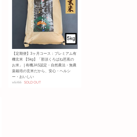
【定期便】3ヶ月コース：プレミアム有
機玄米 【5kg】「那須くろばね芭蕉の
お米」 | 有機JAS認定・自然農法・無農
薬栽培の玄米だから、安心・ヘルシ
ー・おいしい
¥5,155
SOLD OUT