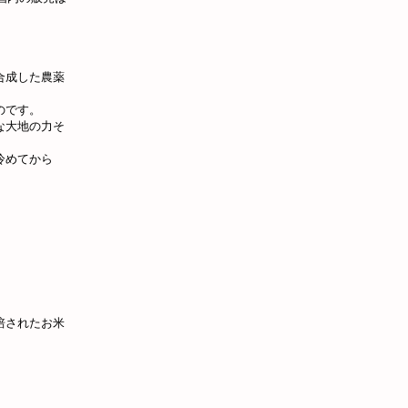
合成した農薬
のです。
な大地の力そ
冷めてから
栽培されたお米