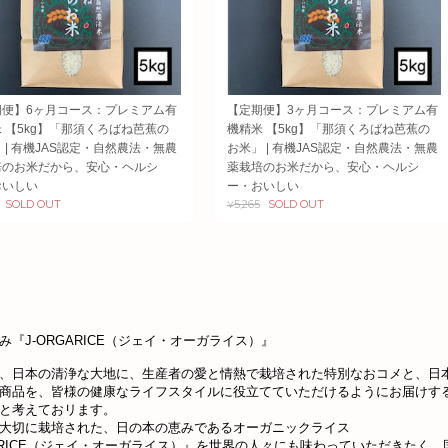
期便】6ヶ月コース：プレミアム有
【定期便】3ヶ月コース：プレミアム有
 【5kg】「那須くろばね芭蕉の
機精米 【5kg】「那須くろばね芭蕉の
 | 有機JAS認定・自然農法・無農
お米」 | 有機JAS認定・自然農法・無農
培のお米だから、安心・ヘルシ
薬栽培のお米だから、安心・ヘルシ
おいしい
ー・おいしい
SOLD OUT
¥5,265
SOLD OUT
み『J-ORGARICE（ジェイ・オーガライス）』
、日本の清浄な大地に、生産者の愛と情熱で栽培された特別なおコメと、日
商品を、皆様の健康なライフスタイルに役立てていただけるようにお届けす
と考えておリます。
大切に栽培された、日の本の恵みであるオーガニックライス
GARICE（ジェイ・オーガライス）』を世界の人々にも味わっていただきたく