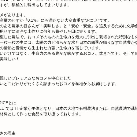
すが、積極的に輸出もしてまいります。
メがあります。
産量のわずか『0.1%』にも満たない大変貴重な"おコメ"です。
のある農家の皆さんが「美味しさ」と「安心・安全」を追及するために化学
用せずに清浄な土作りに何年も費やした田に実ります。
重した農法で、おコメそのものの生命力を最大に引出し栽培された特別なも
一粒一粒の中には、太陽の力と清らかな水と日本の四季が織りなす自然豊か
の情熱と愛情から生まれた力強い生命力を宿しています。
いだけではなく、生命力のある豊かな味がするおコメ。炊きたても、そして
美味しい！
難しいプレミアムなおコメを中心とした
いとこだわりがたくさん詰まったおコメを産地からお届けします。
RICEとは
ARICE では IT 企業が主体となり、日本の大地で有機農法または、自然農法で
材料として作った食品を取り扱っております。
さの理由