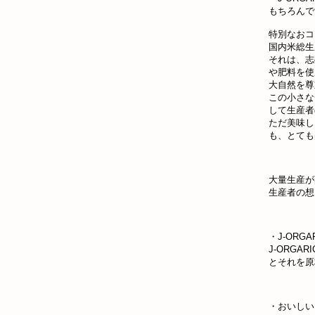
もちろんで
特別なおコ
国内米総生
それは、志
や肥料を使
大自然を尊
この小さな
して生産者
ただ美味し
も、とても
大量生産が
生産者の想
・J-ORGA
J-ORG
とそれを原
・おいしい