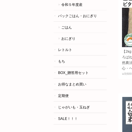
令和５年度産
パックごはん・おにぎり
ごはん
おにぎり
レトルト
【2k
ろばね
もち
然農
心・
BOX_贈答用セット
¥3,500
お得なまとめ買い
定期便
じゃがいも・玉ねぎ
SALE！！！