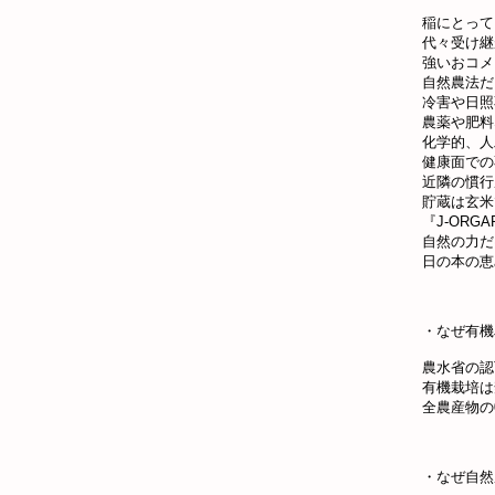
稲にとって
代々受け継
強いおコメ
自然農法だ
冷害や日照
農薬や肥料
化学的、人
健康面での
近隣の慣行
貯蔵は玄米
『J-ORGA
自然の力だ
日の本の恵
・なぜ有機
農水省の認
有機栽培は
全農産物の
・なぜ自然