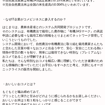
※自然農法農家は有機JAS認定農家の0.15%未満といわれています。
※完全自然農法米は全国の米生産高の0.004%といわれています。
・なぜIT企業がコメビジネスに参入するのか？
はじまりは、農林水産省とのシステム共同開発プロジェクトです。
そのシステムは、有機農法で栽培した農作物に『有機JASマーク』の承認
申請に必要な様々な栽培工程の情報をとりまとめてネットワーク管理して
いこうというものでした。
システム開発において、自然農法や有機農法に取り組む栽培農家さんたち
と交わした言葉や様々なおコメと出会う中で、安心・安全にこだわる熱い
情熱や苦労の数々を知り、簡単には栽培できない特別な（プレミアムな）
おコメであることが理解できました。
私たちは、そんな特別なおコメを幅広い層に理解していただき健康のため
にも積極的に食べていただくお手伝いをすべきだと考え、大胆にもオーガ
ニックライスの販売を開始しました。
・おいしいおコメとは？
もぐもぐと噛み締めてみて、
プリッとした弾力と甘みがどのように感じられるかをお楽しみください。
おいしいお米は１粒１粒をしっかりと感じることができて
炊きたてでも冷めてもおいしいです。