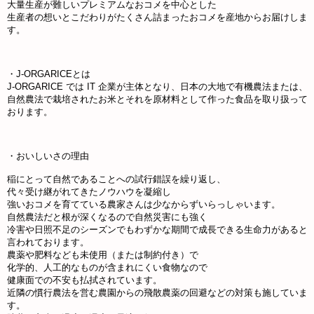
大量生産が難しいプレミアムなおコメを中心とした
生産者の想いとこだわりがたくさん詰まったおコメを産地からお届けしま
す。
・J-ORGARICEとは
J-ORGARICE では IT 企業が主体となり、日本の大地で有機農法または、
自然農法で栽培されたお米とそれを原材料として作った食品を取り扱って
おります。
・おいしいさの理由
稲にとって自然であることへの試行錯誤を繰り返し、
代々受け継がれてきたノウハウを凝縮し
強いおコメを育てている農家さんは少なからずいらっしゃいます。
自然農法だと根が深くなるので自然災害にも強く
冷害や日照不足のシーズンでもわずかな期間で成長できる生命力があると
言われております。
農薬や肥料なども未使用（または制約付き）で
化学的、人工的なものが含まれにくい食物なので
健康面での不安も払拭されています。
近隣の慣行農法を営む農園からの飛散農薬の回避などの対策も施していま
す。