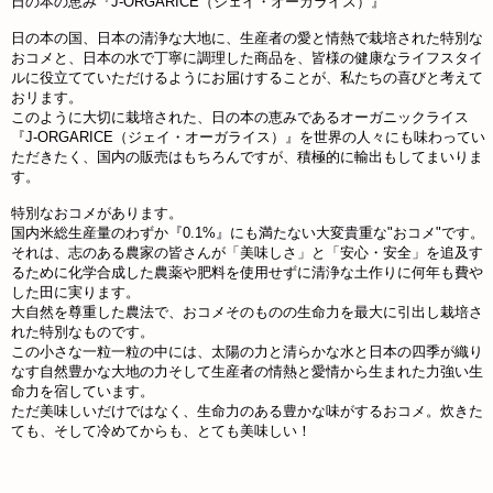
日の本の恵み『J-ORGARICE（ジェイ・オーガライス）』
日の本の国、日本の清浄な大地に、生産者の愛と情熱で栽培された特別な
おコメと、日本の水で丁寧に調理した商品を、皆様の健康なライフスタイ
ルに役立てていただけるようにお届けすることが、私たちの喜びと考えて
おリます。
このように大切に栽培された、日の本の恵みであるオーガニックライス
『J-ORGARICE（ジェイ・オーガライス）』を世界の人々にも味わってい
ただきたく、国内の販売はもちろんですが、積極的に輸出もしてまいりま
す。
特別なおコメがあります。
国内米総生産量のわずか『0.1%』にも満たない大変貴重な"おコメ"です。
それは、志のある農家の皆さんが「美味しさ」と「安心・安全」を追及す
るために化学合成した農薬や肥料を使用せずに清浄な土作りに何年も費や
した田に実ります。
大自然を尊重した農法で、おコメそのものの生命力を最大に引出し栽培さ
れた特別なものです。
この小さな一粒一粒の中には、太陽の力と清らかな水と日本の四季が織り
なす自然豊かな大地の力そして生産者の情熱と愛情から生まれた力強い生
命力を宿しています。
ただ美味しいだけではなく、生命力のある豊かな味がするおコメ。炊きた
ても、そして冷めてからも、とても美味しい！