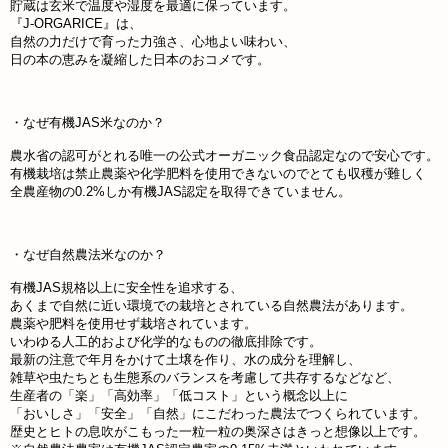
貯蔵は玄米で温度や湿度を最適に保っています。
『J-ORGARICE』は、
自然の力だけで育った力強さ、心地よい味わい、
日の本の恵みを凝縮した日本のおコメです。
・なぜ有機JAS米なのか？
農水省の認可がとれる唯一の公式オーガニック食品認定なので安心です。
有機栽培は禁止農薬や化学肥料を使用できないのでとても収穫が難しく
全農産物の0.2%しか有機JAS認定を取得できていません。
・なぜ自然農法米なのか？
有機JAS規格以上に安全性を追求する、
あくまで自然に近い環境での栽培とされている自然農法があります。
農薬や肥料を使用せず栽培されています。
いわゆる人工的および化学的なものの徹底排除です。
最新の注意で年月をかけて土壌を作り、水の成分を理解し、
雑草や虫たちとも生態系のバランスを考慮して共存するなどなど、
生産者の「楽」「高効率」「低コスト」という概念以上に
「おいしさ」「安全」「自然」にこだわった農法でつくられています。
歴史とヒトの息吹がこもった一粒一粒の奥深さはきっと想像以上です。