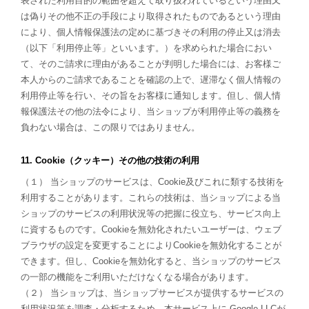
表された利用目的の範囲を超えて取り扱われているという理由又
は偽りその他不正の手段により取得されたものであるという理由
により、個人情報保護法の定めに基づきその利用の停止又は消去
（以下「利用停止等」といいます。）を求められた場合におい
て、そのご請求に理由があることが判明した場合には、お客様ご
本人からのご請求であることを確認の上で、遅滞なく個人情報の
利用停止等を行い、その旨をお客様に通知します。但し、個人情
報保護法その他の法令により、当ショップが利用停止等の義務を
負わない場合は、この限りではありません。
11. Cookie（クッキー）その他の技術の利用
（１） 当ショップのサービスは、Cookie及びこれに類する技術を
利用することがあります。これらの技術は、当ショップによる当
ショップのサービスの利用状況等の把握に役立ち、サービス向上
に資するものです。Cookieを無効化されたいユーザーは、ウェブ
ブラウザの設定を変更することによりCookieを無効化することが
できます。但し、Cookieを無効化すると、当ショップのサービス
の一部の機能をご利用いただけなくなる場合があります。
（２） 当ショップは、当ショップサービスが提供するサービスの
利用状況等を調査・分析するため、本サービス上に Google LLCが