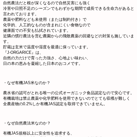
自然農法だと根が深くなるので自然災害にも強く
冷害や日照不足のシーズンでもわずかな期間で成長できる生命力があると
言われております。
農薬や肥料なども未使用（または制約付き）で
化学的、人工的なものが含まれにくい食物なので
健康面での不安も払拭されています。
近隣の慣行農法を営む農園からの飛散農薬の回避などの対策も施していま
す。
貯蔵は玄米で温度や湿度を最適に保っています。
『J-ORGARICE』は、
自然の力だけで育った力強さ、心地よい味わい、
日の本の恵みを凝縮した日本のおコメです。
・なぜ有機JAS米なのか？
農水省の認可がとれる唯一の公式オーガニック食品認定なので安心です。
有機栽培は禁止農薬や化学肥料を使用できないのでとても収穫が難しく
全農産物の0.2%しか有機JAS認定を取得できていません。
・なぜ自然農法米なのか？
有機JAS規格以上に安全性を追求する、