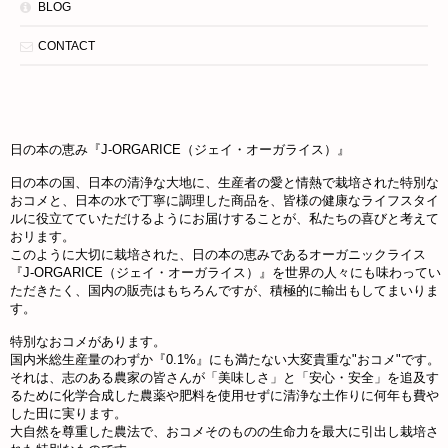
BLOG
CONTACT
日の本の恵み『J-ORGARICE（ジェイ・オーガライス）』
日の本の国、日本の清浄な大地に、生産者の愛と情熱で栽培された特別な
おコメと、日本の水で丁寧に調理した商品を、皆様の健康なライフスタイ
ルに役立てていただけるようにお届けすることが、私たちの喜びと考えて
おリます。
このように大切に栽培された、日の本の恵みであるオーガニックライス
『J-ORGARICE（ジェイ・オーガライス）』を世界の人々にも味わってい
ただきたく、国内の販売はもちろんですが、積極的に輸出もしてまいりま
す。
特別なおコメがあります。
国内米総生産量のわずか『0.1%』にも満たない大変貴重な"おコメ"です。
それは、志のある農家の皆さんが「美味しさ」と「安心・安全」を追及す
るために化学合成した農薬や肥料を使用せずに清浄な土作りに何年も費や
した田に実ります。
大自然を尊重した農法で、おコメそのものの生命力を最大に引出し栽培さ