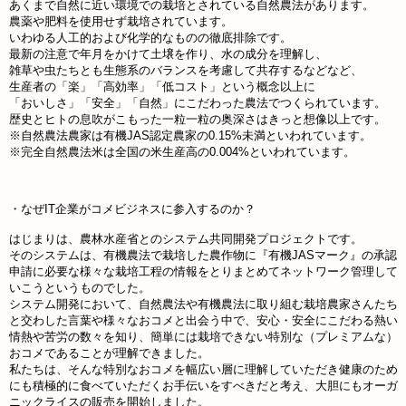
あくまで自然に近い環境での栽培とされている自然農法があります。
農薬や肥料を使用せず栽培されています。
いわゆる人工的および化学的なものの徹底排除です。
最新の注意で年月をかけて土壌を作り、水の成分を理解し、
雑草や虫たちとも生態系のバランスを考慮して共存するなどなど、
生産者の「楽」「高効率」「低コスト」という概念以上に
「おいしさ」「安全」「自然」にこだわった農法でつくられています。
歴史とヒトの息吹がこもった一粒一粒の奥深さはきっと想像以上です。
※自然農法農家は有機JAS認定農家の0.15%未満といわれています。
※完全自然農法米は全国の米生産高の0.004%といわれています。
・なぜIT企業がコメビジネスに参入するのか？
はじまりは、農林水産省とのシステム共同開発プロジェクトです。
そのシステムは、有機農法で栽培した農作物に『有機JASマーク』の承認
申請に必要な様々な栽培工程の情報をとりまとめてネットワーク管理して
いこうというものでした。
システム開発において、自然農法や有機農法に取り組む栽培農家さんたち
と交わした言葉や様々なおコメと出会う中で、安心・安全にこだわる熱い
情熱や苦労の数々を知り、簡単には栽培できない特別な（プレミアムな）
おコメであることが理解できました。
私たちは、そんな特別なおコメを幅広い層に理解していただき健康のため
にも積極的に食べていただくお手伝いをすべきだと考え、大胆にもオーガ
ニックライスの販売を開始しました。