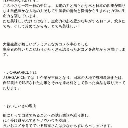
れた特別なものです。
この小さな一粒一粒の中には、太陽の力と清らかな水と日本の四季が織り
なす自然豊かな大地の力そして生産者の情熱と愛情から生まれた力強い生
命力を宿しています。
ただ美味しいだけではなく、生命力のある豊かな味がするおコメ。炊きた
ても、そして冷めてからも、とても美味しい！
大量生産が難しいプレミアムなおコメを中心とした
生産者の想いとこだわりがたくさん詰まったおコメを産地からお届けしま
す。
・J-ORGARICEとは
J-ORGARICE では IT 企業が主体となり、日本の大地で有機農法または、
自然農法で栽培されたお米とそれを原材料として作った食品を取り扱って
おります。
・おいしいさの理由
稲にとって自然であることへの試行錯誤を繰り返し、
代々受け継がれてきたノウハウを凝縮し
強いおコメを育てている農家さんは少なからずいらっしゃいます。