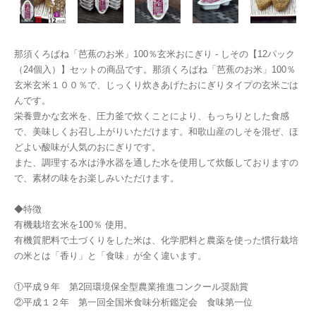
那須くろばね「芭蕉のお米」100％玄米おにぎり - しその【12パック
（24個入）】セットの商品です。那須くろばね「芭蕉のお米」100％
玄米玄米１００％で、じっくり炊きあげたおにぎりタイプの玄米ごは
んです。
栄養豊かな玄米を、圧力釜で炊くことにより、もっちりとした食感
で、美味しくお召し上がりいただけます。和歌山産のしそを混ぜ、ほ
どよい酸味が人気のおにぎりです。
また、調理する水は浄水器を通した水を使用して炊飯しておりますの
で、素材の味をお楽しみいただけます。
◆特徴
有機栽培玄米を100％ 使用。
有機質肥料で土づくりをした米は、化学肥料と農薬を使った慣行栽培
の米とは「香り」と「食味」が全く違います。
①平成９年 第2回環境保全型農業推進コンクール奨励賞
②平成１２年 第一回全国米食味分析鑑定会 食味第一位