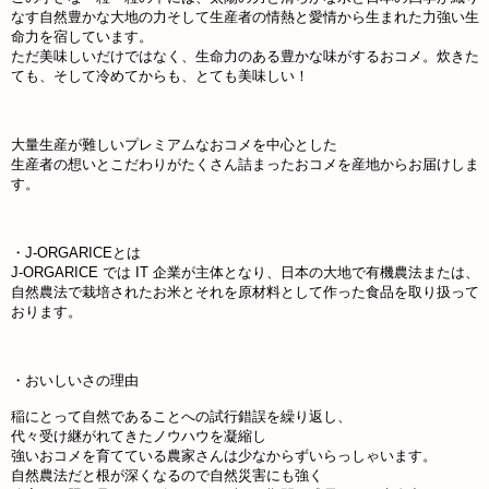
なす自然豊かな大地の力そして生産者の情熱と愛情から生まれた力強い生
命力を宿しています。
ただ美味しいだけではなく、生命力のある豊かな味がするおコメ。炊きた
ても、そして冷めてからも、とても美味しい！
大量生産が難しいプレミアムなおコメを中心とした
生産者の想いとこだわりがたくさん詰まったおコメを産地からお届けしま
す。
・J-ORGARICEとは
J-ORGARICE では IT 企業が主体となり、日本の大地で有機農法または、
自然農法で栽培されたお米とそれを原材料として作った食品を取り扱って
おります。
・おいしいさの理由
稲にとって自然であることへの試行錯誤を繰り返し、
代々受け継がれてきたノウハウを凝縮し
強いおコメを育てている農家さんは少なからずいらっしゃいます。
自然農法だと根が深くなるので自然災害にも強く