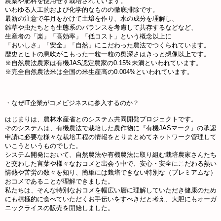
農薬や肥料を使用せず栽培されています。
いわゆる人工的および化学的なものの徹底排除です。
最新の注意で年月をかけて土壌を作り、水の成分を理解し、
雑草や虫たちとも生態系のバランスを考慮して共存するなどなど、
生産者の「楽」「高効率」「低コスト」という概念以上に
「おいしさ」「安全」「自然」にこだわった農法でつくられています。
歴史とヒトの息吹がこもった一粒一粒の奥深さはきっと想像以上です。
※自然農法農家は有機JAS認定農家の0.15%未満といわれています。
※完全自然農法米は全国の米生産高の0.004%といわれています。
・なぜIT企業がコメビジネスに参入するのか？
はじまりは、農林水産省とのシステム共同開発プロジェクトです。
そのシステムは、有機農法で栽培した農作物に『有機JASマーク』の承認
申請に必要な様々な栽培工程の情報をとりまとめてネットワーク管理して
いこうというものでした。
システム開発において、自然農法や有機農法に取り組む栽培農家さんたち
と交わした言葉や様々なおコメと出会う中で、安心・安全にこだわる熱い
情熱や苦労の数々を知り、簡単には栽培できない特別な（プレミアムな）
おコメであることが理解できました。
私たちは、そんな特別なおコメを幅広い層に理解していただき健康のため
にも積極的に食べていただくお手伝いをすべきだと考え、大胆にもオーガ
ニックライスの販売を開始しました。