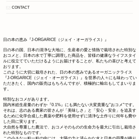
CONTACT
日の本の恵み『J-ORGARICE（ジェイ・オーガライス）』
日の本の国、日本の清浄な大地に、生産者の愛と情熱で栽培された特別な
おコメと、日本の水で丁寧に調理した商品を、皆様の健康なライフスタイ
ルに役立てていただけるようにお届けすることが、私たちの喜びと考えて
おリます。
このように大切に栽培された、日の本の恵みであるオーガニックライス
『J-ORGARICE（ジェイ・オーガライス）』を世界の人々にも味わってい
ただきたく、国内の販売はもちろんですが、積極的に輸出もしてまいりま
す。
特別なおコメがあります。
国内米総生産量のわずか『0.1%』にも満たない大変貴重な"おコメ"です。
それは、志のある農家の皆さんが「美味しさ」と「安心・安全」を追及す
るために化学合成した農薬や肥料を使用せずに清浄な土作りに何年も費や
した田に実ります。
大自然を尊重した農法で、おコメそのものの生命力を最大に引出し栽培さ
れた特別なものです。
この小さな一粒一粒の中には、太陽の力と清らかな水と日本の四季が織り