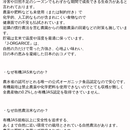
冷害や日照不足のシーズンでもわずかな期間で成長できる生命力があると
言われております。
農薬や肥料なども未使用（または制約付き）で
化学的、人工的なものが含まれにくい食物なので
健康面での不安も払拭されています。
近隣の慣行農法を営む農園からの飛散農薬の回避などの対策も施していま
す。
貯蔵は玄米で温度や湿度を最適に保っています。
『J-ORGARICE』は、
自然の力だけで育った力強さ、心地よい味わい、
日の本の恵みを凝縮した日本のおコメです。
・なぜ有機JAS米なのか？
農水省の認可がとれる唯一の公式オーガニック食品認定なので安心です。
有機栽培は禁止農薬や化学肥料を使用できないのでとても収穫が難しく
全農産物の0.2%しか有機JAS認定を取得できていません。
・なぜ自然農法米なのか？
有機JAS規格以上に安全性を追求する、
あくまで自然に近い環境での栽培とされている自然農法があります。