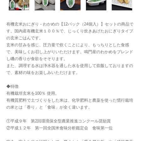
有機玄米おにぎり - わかめの【12パック（24個入）】セットの商品で
す。国内産有機玄米１００％で、じっくり炊きあげたおにぎりタイプ
の玄米ごはんです。
玄米の甘みを感じ、圧力釜で炊くことにより、もっちりとした食感
で、美味しくお召し上がりいただけます。鳴門産のわかめをブレンド
し磯の香りが食欲をそそります。
また、調理する水は浄水器を通した水を使用して炊飯しておりますの
で、素材の味をお楽しみいただけます。
◆特徴
有機栽培玄米を100％ 使用。
有機質肥料で土づくりをした米は、化学肥料と農薬を使った慣行栽培
の米とは「香り」と「食味」が全く違います。
①平成９年 第2回環境保全型農業推進コンクール奨励賞
②平成１２年 第一回全国米食味分析鑑定会 食味第一位