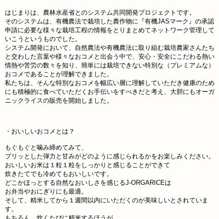
はじまりは、農林水産省とのシステム共同開発プロジェクトです。
そのシステムは、有機農法で栽培した農作物に『有機JASマーク』の承認
申請に必要な様々な栽培工程の情報をとりまとめてネットワーク管理して
いこうというものでした。
システム開発において、自然農法や有機農法に取り組む栽培農家さんたち
と交わした言葉や様々なおコメと出会う中で、安心・安全にこだわる熱い
情熱や苦労の数々を知り、簡単には栽培できない特別な（プレミアムな）
おコメであることが理解できました。
私たちは、そんな特別なおコメを幅広い層に理解していただき健康のため
にも積極的に食べていただくお手伝いをすべきだと考え、大胆にもオーガ
ニックライスの販売を開始しました。
・おいしいおコメとは？
もぐもぐと噛み締めてみて、
プリッとした弾力と甘みがどのように感じられるかをお楽しみください。
おいしいお米は１粒１粒をしっかりと感じることができて
炊きたてでも冷めてもおいしいです。
どこかほっとする自然なおいしさを感じるJ-ORGARICEは
お弁当やおにぎりにも最適。
そして、精米してから１週間以内にいただくのが美味しいとされていま
す。
もちろん、炊くたびに精米するほうが