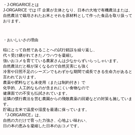
・J-ORGARICEとは
J-ORGARICE では IT 企業が主体となり、日本の大地で有機農法または、
自然農法で栽培されたお米とそれを原材料として作った食品を取り扱って
おります。
・おいしいさの理由
稲にとって自然であることへの試行錯誤を繰り返し、
代々受け継がれてきたノウハウを凝縮し
強いおコメを育てている農家さんは少なからずいらっしゃいます。
自然農法だと根が深くなるので自然災害にも強く
冷害や日照不足のシーズンでもわずかな期間で成長できる生命力があると
言われております。
農薬や肥料なども未使用（または制約付き）で
化学的、人工的なものが含まれにくい食物なので
健康面での不安も払拭されています。
近隣の慣行農法を営む農園からの飛散農薬の回避などの対策も施していま
す。
貯蔵は玄米で温度や湿度を最適に保っています。
『J-ORGARICE』は、
自然の力だけで育った力強さ、心地よい味わい、
日の本の恵みを凝縮した日本のおコメです。