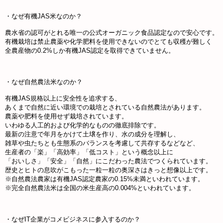
・なぜ有機JAS米なのか？
農水省の認可がとれる唯一の公式オーガニック食品認定なので安心です。
有機栽培は禁止農薬や化学肥料を使用できないのでとても収穫が難しく
全農産物の0.2%しか有機JAS認定を取得できていません。
・なぜ自然農法米なのか？
有機JAS規格以上に安全性を追求する、
あくまで自然に近い環境での栽培とされている自然農法があります。
農薬や肥料を使用せず栽培されています。
いわゆる人工的および化学的なものの徹底排除です。
最新の注意で年月をかけて土壌を作り、水の成分を理解し、
雑草や虫たちとも生態系のバランスを考慮して共存するなどなど、
生産者の「楽」「高効率」「低コスト」という概念以上に
「おいしさ」「安全」「自然」にこだわった農法でつくられています。
歴史とヒトの息吹がこもった一粒一粒の奥深さはきっと想像以上です。
※自然農法農家は有機JAS認定農家の0.15%未満といわれています。
※完全自然農法米は全国の米生産高の0.004%といわれています。
・なぜIT企業がコメビジネスに参入するのか？