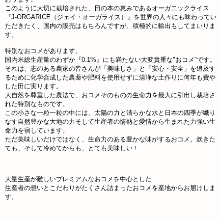
このように大切に栽培された、日の本の恵みであるオーガニックライス
『J-ORGARICE（ジェイ・オーガライス）』を世界の人々にも味わってい
ただきたく、国内の販売はもちろんですが、積極的に輸出もしてまいりま
す。
特別なおコメがあります。
国内米総生産量のわずか『0.1%』にも満たない大変貴重な"おコメ"です。
それは、志のある農家の皆さんが「美味しさ」と「安心・安全」を追及す
るために化学合成した農薬や肥料を使用せずに清浄な土作りに何年も費や
した田に実ります。
大自然を尊重した農法で、おコメそのものの生命力を最大に引出し栽培さ
れた特別なものです。
この小さな一粒一粒の中には、太陽の力と清らかな水と日本の四季が織り
なす自然豊かな大地の力そして生産者の情熱と愛情から生まれた力強い生
命力を宿しています。
ただ美味しいだけではなく、生命力のある豊かな味がするおコメ。炊きた
ても、そして冷めてからも、とても美味しい！
大量生産が難しいプレミアムなおコメを中心とした
生産者の想いとこだわりがたくさん詰まったおコメを産地からお届けしま
す。